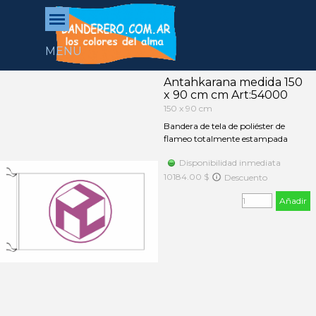
Vaya al Contenido
Saltar menú
MENU
Antahkarana medida 150
x 90 cm cm Art:54000
150 x 90 cm
Bandera de tela de poliéster de
flameo totalmente estampada
Disponibilidad inmediata
10184.00 $
Descuento
Añadir