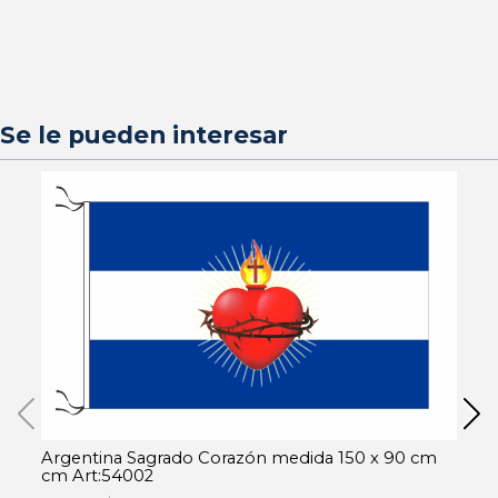
Se le pueden interesar
Argentina Sagrado Corazón medida 150 x 90 cm
Ga
cm Art:54002
10