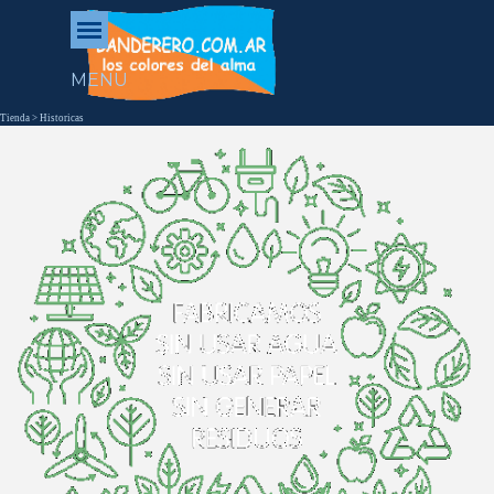
Vaya al Contenido
Saltar menú
MENU
Tienda > Historicas